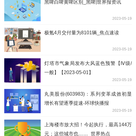
黑啤白啤黄啤区别_黑啤|世界报资讯
2023-05-19
极氪4月交付量为8101辆_焦点速读
2023-05-19
灯塔市气象局发布大风蓝色预警【Ⅳ级/
一般】【2023-05-01】
2023-05-19
丸美股份(603983)：系列变革成效初显
增长有望逐季提速-环球快播报
2023-05-19
上海楼市放大招！今起执行，最高144万
元；这些城市也……_世界热点