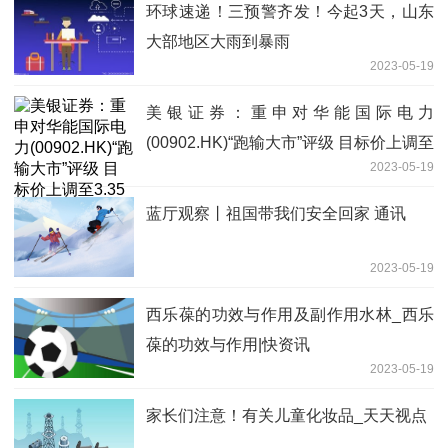
环球速递！三预警齐发！今起3天，山东
大部地区大雨到暴雨
2023-05-19
美银证券：重申对华能国际电力
(00902.HK)“跑输大市”评级 目标价上调至
2023-05-19
3.35港元
蓝厅观察丨祖国带我们安全回家 通讯
2023-05-19
西乐葆的功效与作用及副作用水林_西乐
葆的功效与作用|快资讯
2023-05-19
家长们注意！有关儿童化妆品_天天视点