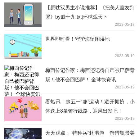
【原耽双男主小说推荐】《把美人室友到
哭》by戚十九 txt|环球观天下
2023-05-19
世界即时看！守护海留图湿地
2023-05-19
梅西传记作家：梅西还记得自己被巴萨背
叛！他不会回巴萨！ 全球快资讯
2023-05-19
看热讯：趁五一“趣”运动！避开拥挤，小
体送上8条骑行线路，迎风出发吧！
2023-05-19
天天观点：“特种兵”赴港游 狩猎靓景美