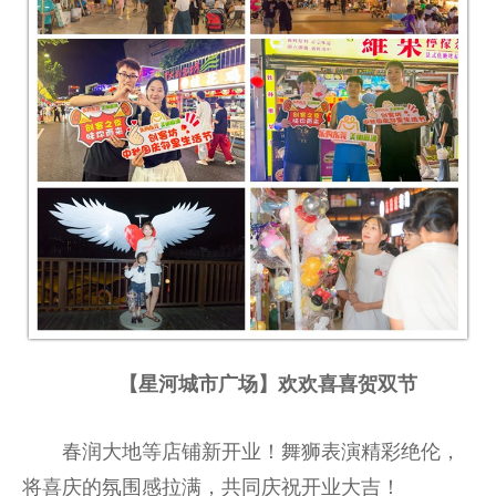
【星河城市广场】欢欢喜喜贺双节
春润大地等店铺新开业！舞狮表演精彩绝伦，
将喜庆的氛围感拉满，共同庆祝开业大吉！